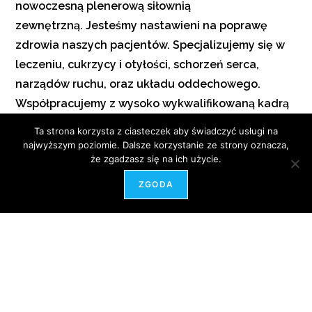
nowoczesną plenerową siłownią
zewnętrzną. Jesteśmy nastawieni na poprawę
zdrowia naszych pacjentów. Specjalizujemy się w
leczeniu, cukrzycy i otyłości, schorzeń serca,
narządów ruchu, oraz układu oddechowego.
Współpracujemy z wysoko wykwalifikowaną kadrą
specjalistów personelu medycznego, dietetykami i
Ta strona korzysta z ciasteczek aby świadczyć usługi na
fizjoterapeutami. Oferujemy doskonale
najwyższym poziomie. Dalsze korzystanie ze strony oznacza,
że zgadzasz się na ich użycie.
wyposażoną bazę leczniczą, obejmującą zabiegi w
zakresie balneoterapii, balneologii, fizykoterapii,
ZGODA
kinezyterapii, laseroterapii, krioterapii.
Dysponujemy również basenem solankowym, salą
gimnastyczną.
Na terenie obiektu znajduje się przestrzenna sala
dziennego pobytu z czytelnią, nastrojowa